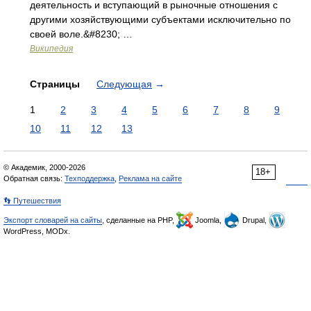
деятельность и вступающий в рыночные отношения с
другими хозяйствующими субъектами исключительно по
своей воле.&#8230; …
Википедия
Страницы
Следующая
→
1
2
3
4
5
6
7
8
9
10
11
12
13
© Академик, 2000-2026
18+
Обратная связь:
Техподдержка
,
Реклама на сайте
👣 Путешествия
Экспорт словарей на сайты
, сделанные на PHP,
Joomla,
Drupal,
WordPress, MODx.